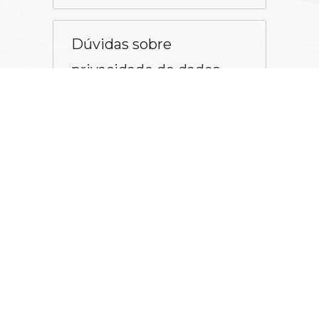
Dúvidas sobre
privacidade de dados
bancários etc.
Como posso me tornar
um revendedor?
Primeiramente acesse nossa
central de pedidos para fazer
seu cadastro. Em seguida, basta
escolher os produtos, finalizar